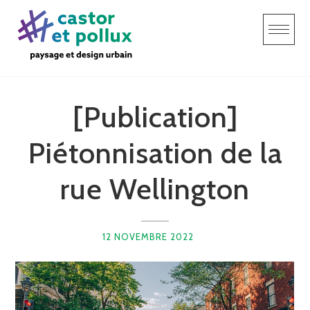
S
k
i
p
t
o
[Publication]
c
o
n
Piétonnisation de la
t
e
rue Wellington
n
t
12 NOVEMBRE 2022